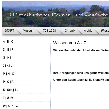
START
Museum
798-1998
Chronik
Archiv
Wiss
A | B | C
Wissen von A - Z
D | E | F
Wir sind bemüht, den Inhalt dieser Seite
G | H | I
J | K | L
Ihre Anregungen sind uns gerne willko
M | N | O
Unter den Buchstaben M, R, S und W sind
P | Q | R
S | Sch | St
T | U | V
W | X | Y | Z