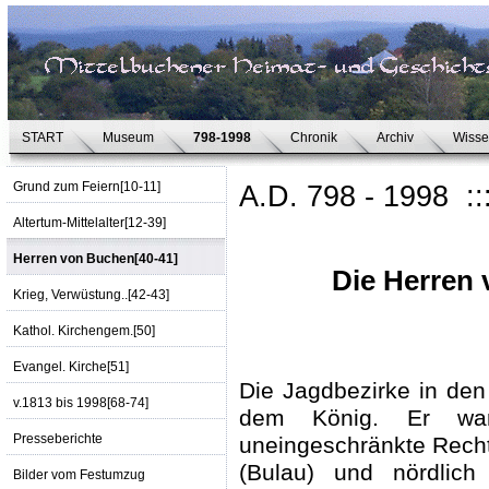
START
Museum
798-1998
Chronik
Archiv
Wiss
Grund zum Feiern[10-11]
A.D. 798 - 1998 :
Altertum-Mittelalter[12-39]
Herren von Buchen[40-41]
Die Herren
Krieg, Verwüstung..[42-43]
Kathol. Kirchengem.[50]
Evangel. Kirche[51]
Die Jagdbezirke in den
v.1813 bis 1998[68-74]
dem König. Er war
Presseberichte
uneingeschränkte Recht
(Bulau) und nördlic
Bilder vom Festumzug