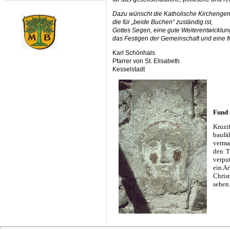
Dazu wünscht die Katholische Kirchengem
die für „beide Buchen“ zuständig ist,
Gottes Segen, eine gute Weiterentwicklun
das Festigen der Gemeinschaft und eine fr
Karl Schönhals
Pfarrer von St. Elisabeth
Kesselstadt
Fund 
Kruzi
baufä
verma
den T
verpu
ein A
Christ
sehen