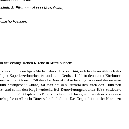
einde St. Elisabeth, Hanau-Kesselstadt,
g,
öhliche Festfeier.
in der evangelischen Kirche in Mittelbuchen:
fix aus der ehemaligen Michaelskapelle von 1344, welches beim Abbruch der
lligen Kapelle zerbrochen ist und beim Neubau 1494 in den neuen Kirchturm
uert wurde. Als um 1750 die alte Bonifatiuskirche abgerissen und die neue an
urm herangebaut wurde, hat man bei den Putzarbeiten auch den Turm neu
tzt und somit den Kopf verdeckt. Bei Renovierungsarbeiten 1983 entdeckte
rbeiter beim Abklopfen des Putzes das Gesicht Christi, welches dem bekannten
uskopf von Albrecht Dürer sehr ähnlich ist. Das Original ist in der Kirche zu
.