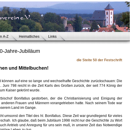
en A-Z
Heimatliches
Links
00-Jahre-Jubiläum
die Steite 50 der Festschrift
en und Mittelbuchen!
nd können auf eine so lange und wechselhafte Geschichte zurückschauen: Die
uni 798 reicht in die Zeit Karls des Großen zurück, der seit 774 König der
um Kaiser gekrönt wurde.
ischof Bonifatius gestorben, der die Christianisierung und Einigung der
 anderen Frauen und Männern vorangetrieben hatte. Nach seinem Tode war
 unserem Land im Gange.
cht umsonst den Titel des hl. Bonifatius. Diese Zeit war grundlegend für vieles
hah. Ich glaube, daß beim Jubiläum 1998 nicht nur die Geschichte zu Wort
uch Antrieb und Anregung für uns sein muß, in unserer Zeit das Notwendige
eligiöse Leben zu tun.