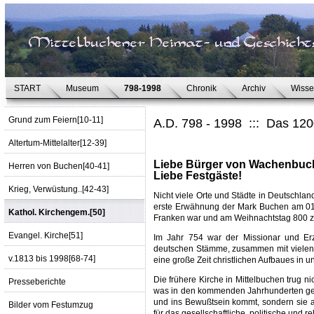
START
Museum
798-1998
Chronik
Archiv
Wiss
Grund zum Feiern[10-11]
A.D. 798 - 1998 ::: Das 12
Altertum-Mittelalter[12-39]
Liebe Bürger von Wachenbuch
Herren von Buchen[40-41]
Liebe Festgäste!
Krieg, Verwüstung..[42-43]
Nicht viele Orte und Städte in Deutschla
erste Erwähnung der Mark Buchen am 01. J
Kathol. Kirchengem.[50]
Franken war und am Weihnachtstag 800 z
Evangel. Kirche[51]
Im Jahr 754 war der Missionar und Erzb
deutschen Stämme, zusammen mit vielen
v.1813 bis 1998[68-74]
eine große Zeit christlichen Aufbaues in
Die frühere Kirche in Mittelbuchen trug ni
Presseberichte
was in den kommenden Jahrhunderten gesc
und ins Bewußtsein kommt, sondern sie a
Bilder vom Festumzug
für das gesellschaftliche, politische und r